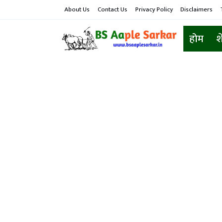
About Us
Contact Us
Privacy Policy
Disclaimers
होम
श