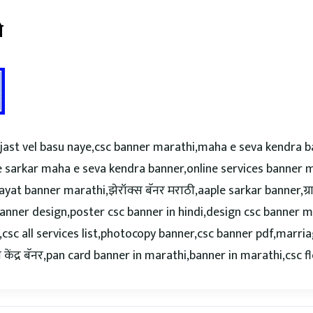
े
y jast vel basu naye,csc banner marathi,maha e seva kendra 
sarkar maha e seva kendra banner,online services banner mara
t banner marathi,झेरॉक्स बॅनर मराठी,aaple sarkar banner,ग्र
banner design,poster csc banner in hindi,design csc banner m
sc all services list,photocopy banner,csc banner pdf,marria
ेंद्र बॅनर,pan card banner in marathi,banner in marathi,csc fl