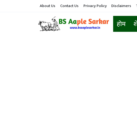
About Us
Contact Us
Privacy Policy
Disclaimers
होम
श