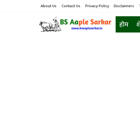
About Us
Contact Us
Privacy Policy
Disclaimers
होम
श