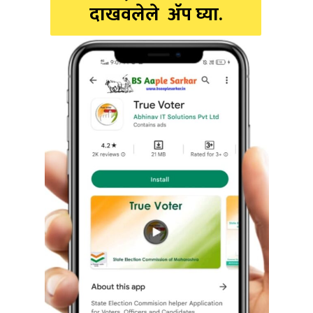
दाखवलेले ॲप घ्या.