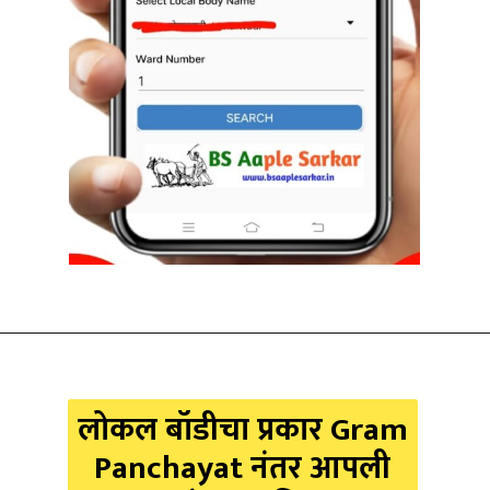
लोकल बॉडीचा प्रकार Gram
Panchayat नंतर आपली