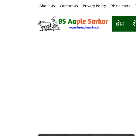
About Us
Contact Us
Privacy Policy
Disclaimers
होम
श