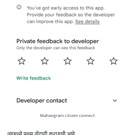
Mahaegram citizen connect
त्यामध्ये प्रथम नोंदणी करायची आहे.