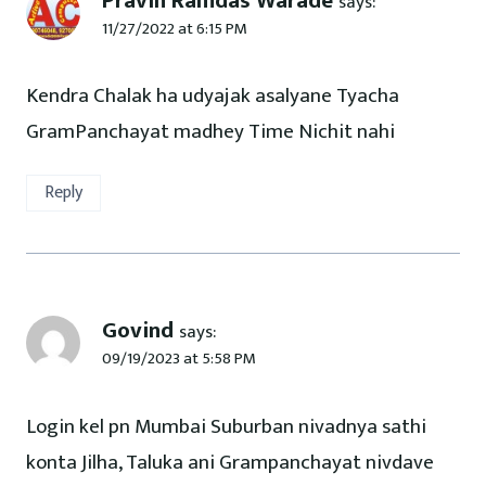
Pravin Ramdas Warade
says:
11/27/2022 at 6:15 PM
Kendra Chalak ha udyajak asalyane Tyacha
GramPanchayat madhey Time Nichit nahi
Reply
Govind
says:
09/19/2023 at 5:58 PM
Login kel pn Mumbai Suburban nivadnya sathi
konta Jilha, Taluka ani Grampanchayat nivdave