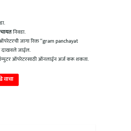
डा.
पंचायत
निवडा.
र ऑपरेटरची जागा रिक्त “gram panchayat
ला दाखवले जाईल.
त कॉम्पुटर ऑपरेटरसाठी ऑनलाईन अर्ज करू शकता.
ुढे वाचा