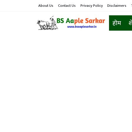
About Us
Contact Us
Privacy Policy
Disclaimers
होम
श