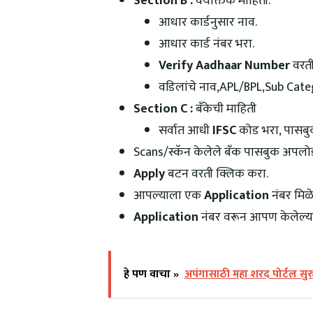
Section B :
वैयक्तिक माहिती.
आधार कार्डनुसार नाव.
आधार कार्ड नंबर भरा.
Verify Aadhaar Number
वरती
वडिलांचे नाव,APL/BPL,Sub Catego
Section C :
बँकेची माहिती
सर्वात आधी
IFSC
कोड भरा, पासबुक
Scans/स्कॅन केलेले बँक पासबुक अपलो
Apply
बटन वरती क्लिक करा.
आपल्याला एक
Application
नंबर मिळेल
Application
नंबर वरून आपण केलेल्या 
हे पण वाचा »
अपंगासाठी महा शरद पोर्टल स