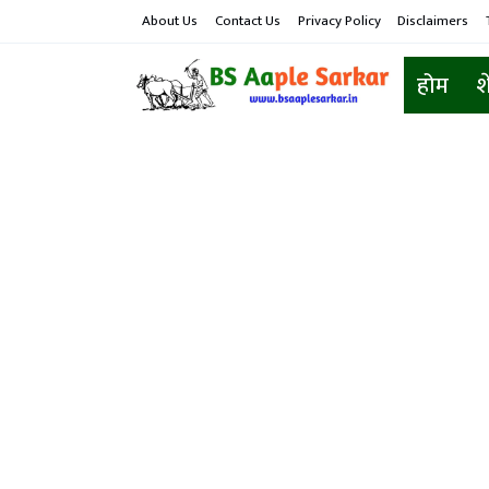
About Us
Contact Us
Privacy Policy
Disclaimers
होम
श